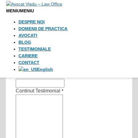
Skip to content
MENIU
MENIU
Formular Testimoniale
DESPRE NOI
DOMENII DE PRACTICA
AVOCATI
Toate campurile sunt obligatorii
BLOG
Nume si prenume
*
TESTIMONIALE
CARIERE
Ocupatia
*
CONTACT
English
Titlu Testimonial
*
Continut Testimonial
*