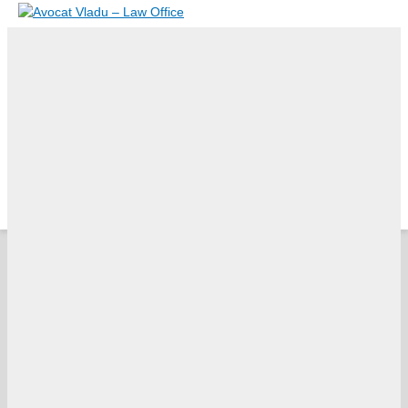
Skip to content
MENIU
MENIU
DESPRE NOI
DOMENII DE PRACTICA
AVOCATI
BLOG
TESTIMONIALE
CARIERE
CONTACT
English