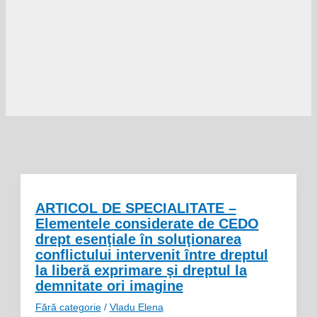
ARTICOL DE SPECIALITATE –
Elementele considerate de CEDO
drept esenţiale în soluţionarea
conflictului intervenit între dreptul
la liberă exprimare şi dreptul la
demnitate ori imagine
Fără categorie
/
Vladu Elena