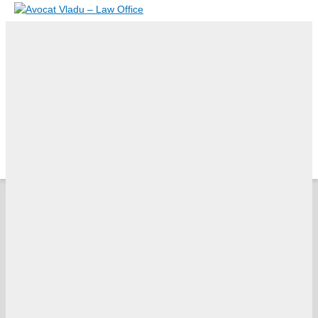
Skip to content
MENIU
MENIU
DESPRE NOI
DOMENII DE PRACTICA
AVOCATI
BLOG
TESTIMONIALE
CARIERE
CONTACT
English