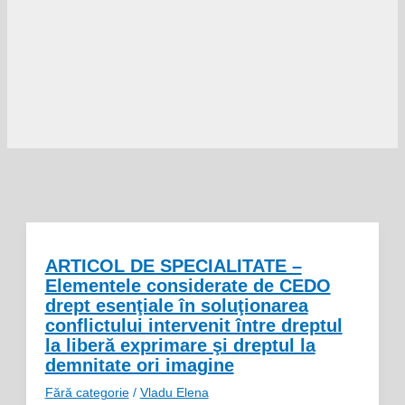
ARTICOL DE SPECIALITATE –
Elementele considerate de CEDO
drept esenţiale în soluţionarea
conflictului intervenit între dreptul
la liberă exprimare şi dreptul la
demnitate ori imagine
Fără categorie
/
Vladu Elena